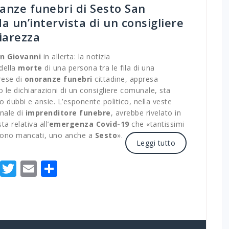
anze funebri di Sesto San
 un’intervista di un consigliere
iarezza
n Giovanni
in allerta: la notizia
 della
morte
di una persona tra le fila di una
rese di
onoranze funebri
cittadine, appresa
o le dichiarazioni di un consigliere comunale, sta
 dubbi e ansie. L’esponente politico, nella veste
nale di
imprenditore funebre
, avrebbe rivelato in
sta relativa all’
emergenza Covid-19
che «tantissimi
 sono mancati, uno anche a
Sesto
».
Leggi tutto
Facebook
Twitter
Email
Condividi