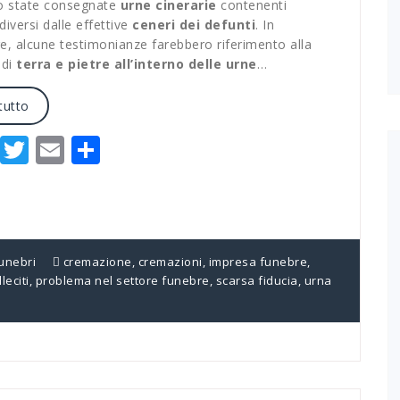
o state consegnate
urne cinerarie
contenenti
diversi dalle effettive
ceneri dei defunti
. In
re, alcune testimonianze farebbero riferimento alla
 di
terra e pietre all’interno delle urne
…
tutto
Facebook
Twitter
Email
Condividi
Funebri
cremazione
,
cremazioni
,
impresa funebre
,
leciti
,
problema nel settore funebre
,
scarsa fiducia
,
urna