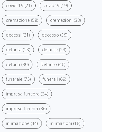
covid-19
(21)
covid19
(19)
cremazione
(58)
cremazioni
(33)
decessi
(21)
decesso
(39)
defunta
(23)
defunte
(23)
defunti
(30)
Defunto
(40)
funerale
(75)
funerali
(69)
impresa funebre
(34)
imprese funebri
(36)
inumazione
(44)
inumazioni
(18)