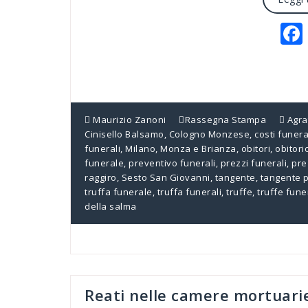
Maurizio Zanoni
Rassegna Stampa
Agra
Cinisello Balsamo
,
Cologno Monzese
,
costi funera
funerali
,
Milano
,
Monza e Brianza
,
obitori
,
obitori
funerale
,
preventivo funerali
,
prezzi funerali
,
pre
raggiro
,
Sesto San Giovanni
,
tangente
,
tangente 
truffa funerale
,
truffa funerali
,
truffe
,
truffe fune
della salma
Reati nelle camere mortuarie,