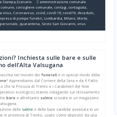
a Stampa
,
Scenario
amministrazione comunale
,
comune
,
consigliere comunale
,
contagi
,
contagiata
,
a virus
,
Coronavirus
,
covid
,
covid-19
,
covid19
,
deceduto
,
mpresa di pompe funebri
,
Lombardia
,
Milano
,
Morte
,
personale
,
quarantena
,
Sesto San Giovanni
,
virus
ioni? Inchiesta sulle bare e sulle
o dell’Alta Valsugana
 macchia nel mondo dei
funerali
e in special modo della
one
? Apprendiamo dal Corriere della Sera e da Il Fatto
o che la Procura di Trento e i Carabinieri del Noe
perativo ecologico) stanno indagando sul ritrovamento
ette
bare
e altrettante
salme
scovate in un magazzino
 Valsugana.
uazione delle
salme
e delle bare sarebbe avvenuta in un
 in provincia di Trento, usato come deposito da una