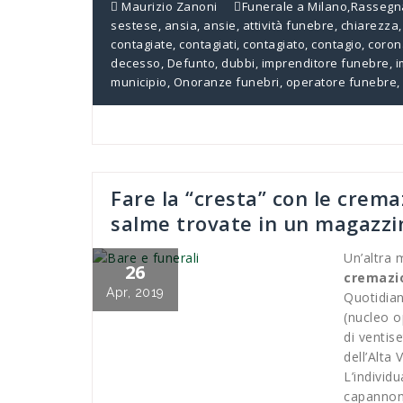
Maurizio Zanoni
Funerale a Milano
,
Rassegn
sestese
,
ansia
,
ansie
,
attività funebre
,
chiarezza
contagiate
,
contagiati
,
contagiato
,
contagio
,
coron
decesso
,
Defunto
,
dubbi
,
imprenditore funebre
,
i
municipio
,
Onoranze funebri
,
operatore funebre
,
Fare la “cresta” con le cremaz
salme trovate in un magazzin
Un’altra
26
cremazi
Apr, 2019
Quotidian
(nucleo o
di ventis
dell’Alta
L’individ
capannone