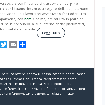
va sociale con l’incarico di trasportare i corpi nel
rio
per l’
incenerimento
, a seguito della segnalazione
nda vicina, i cui lavoratori avvertivano forti odori. Tra
l capannone, con
bare
e salme, era adibito in parte ad
e dunque conteneva al suo interno anche pneumatici,
i smontate e carriole.
Leggi tutto
Facebook
Twitter
Email
Condividi
a
,
bare
,
cadavere
,
cadaveri
,
cassa
,
cassa funebre
,
casse
,
mazione
,
cremazioni
,
cresca
,
forni crematori
,
forno
umazione
,
inumazioni
,
morta
,
Morte
,
morti
,
morto
,
zare funerali
,
organizzazione funerale.
,
organizzazioni
settore funebre
,
tumulazione
,
tumulazioni
,
Tutto