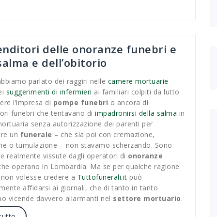
nditori delle onoranze funebri e
salma e dell’obitorio
biamo parlato dei raggiri nelle
camere mortuarie
ei
suggerimenti di infermieri
ai familiari colpiti da lutto
iere l’impresa di
pompe funebri
o ancora di
ori funebri che tentavano di
impadronirsi della salma
in
rtuaria senza autorizzazione dei parenti per
are un
funerale
– che sia poi con cremazione,
ne o tumulazione – non stavamo scherzando. Sono
e realmente vissute dagli operatori di
onoranze
he operano in Lombardia. Ma se per qualche ragione
 non volesse credere a
Tuttofunerali.it
può
mente affidarsi ai giornali, che di tanto in tanto
o vicende davvero allarmanti nel
settore mortuario
.
tutto