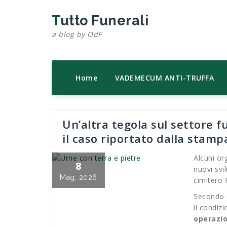
Salta
al
Tutto Funerali
contenuto
a blog by OdF
Home
VADEMECUM ANTI-TRUFFA
Un’altra tegola sul settore f
il caso riportato dalla stamp
Alcuni or
8
nuovi svi
Mag, 2026
cimitero 
Secondo q
il condizi
operazio