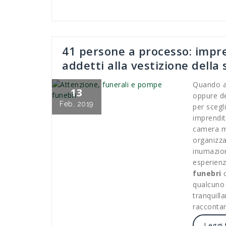
41 persone a processo: impre
addetti alla vestizione della 
Quando ab
13
oppure d
Feb, 2019
per scegl
imprendit
camera mo
organizz
inumazio
esperienz
funebri
c
qualcuno
tranquilla
raccontan
Leggi 