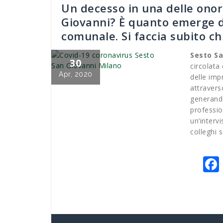
Un decesso in una delle onor
Giovanni? È quanto emerge da
comunale. Si faccia subito ch
Sesto Sa
30
circolata
Apr, 2020
delle imp
attravers
generando
professio
un’intervi
colleghi