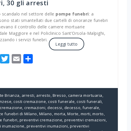
, 30 gli arresti
 scandalo nel settore delle
pompe funebri
: a
ono stati smantellati due cartelli di onoranze funebri
evano il controllo delle camere mortuarie
dale Maggiore e nel Policlinico Sant’Orsola-Malpighi,
zando i servizi funebri.
Leggi tutto
Facebook
Twitter
Email
Condividi
te Brianza
,
arresti
,
arresto
,
Bresso
,
camera mortuaria
,
nzese
,
costi cremazione
,
costi funerale
,
costi funerali
,
cremazione
,
cremazioni
,
decessi
,
decesso
,
funerale
,
ze funebri di Milano
,
Milano
,
morta
,
Morte
,
morti
,
morto
,
 funebri
,
preventivi cremazione
,
preventivi cremazioni
,
i inumazione
,
preventivi inumazioni
,
preventivi