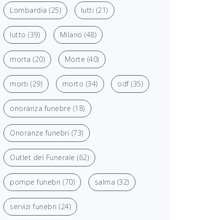
Lombardia
(25)
lutti
(21)
lutto
(39)
Milano
(48)
morta
(20)
Morte
(40)
morti
(29)
morto
(34)
odf
(35)
onoranza funebre
(18)
Onoranze funebri
(73)
Outlet del Funerale
(62)
pompe funebri
(70)
salma
(32)
servizi funebri
(24)