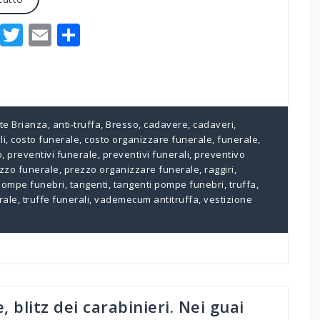
Facebook
Twitter
Email
Condividi
te Brianza
,
anti-truffa
,
Bresso
,
cadavere
,
cadaveri
,
li
,
costo funerale
,
costo organizzare funerale
,
funerale
,
o
,
preventivi funerale
,
preventivi funerali
,
preventivo
zzo funerale
,
prezzo organizzare funerale
,
raggiri
,
pompe funebri
,
tangenti
,
tangenti pompe funebri
,
truffa
,
rale
,
truffe funerali
,
vademecum antitruffa
,
vestizione
 blitz dei carabinieri. Nei guai