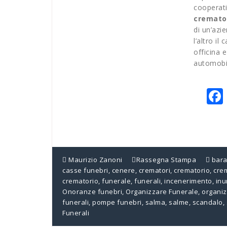
cooperati
cremato
di un’azie
l’altro i
officina 
automobil
Maurizio Zanoni
Rassegna Stampa
bar
casse funebri
,
cenere
,
crematori
,
crematorio
,
cre
crematorio
,
funerale
,
funerali
,
incenerimento
,
in
Onoranze funebri
,
Organizzare Funerale
,
organiz
funerali
,
pompe funebri
,
salma
,
salme
,
scandalo
,
Funerali