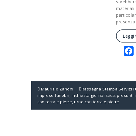
sarebber
materiali 
particola
presenza
Leggi 
Maurizio Zanoni
Rassegna Stampa
,
Servizi 
imprese funebri
,
inchiesta giornalistica
,
presunti il
con terra e pietre
,
urne con terra e pietre