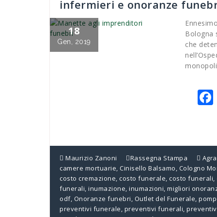
infermieri e onoranze funebri
Ennesimo
18
Bologna s
Gen, 2019
che deten
nell’Ospe
monopoliz
Maurizio Zanoni
Rassegna Stampa
Agra
camere mortuarie
,
Cinisello Balsamo
,
Cologno Mo
costo cremazione
,
costo funerale
,
costo funerali
,
funerali
,
inumazione
,
inumazioni
,
migliori onoran
odf
,
Onoranze funebri
,
Outlet del Funerale
,
pompe
preventivi funerale
,
preventivi funerali
,
preventiv