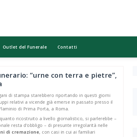
Outlet del Funerale
Contatti
unerario: “urne con terra e pietre”,
a
gani di stampa starebbero riportando in questi giorni
luppi relativi a vicende già emerse in passato presso il
Flaminio di Prima Porta, a Roma.
uanto ricostruito a livello giornalistico, si parlerebbe –
onale resta d’obbligo – di presunte irregolarità nelle
ni di cremazione
, con casi in cui ai familiari