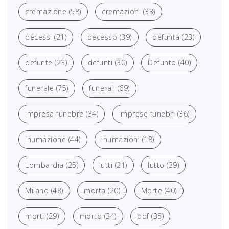
cremazione
(58)
cremazioni
(33)
decessi
(21)
decesso
(39)
defunta
(23)
defunte
(23)
defunti
(30)
Defunto
(40)
funerale
(75)
funerali
(69)
impresa funebre
(34)
imprese funebri
(36)
inumazione
(44)
inumazioni
(18)
Lombardia
(25)
lutti
(21)
lutto
(39)
Milano
(48)
morta
(20)
Morte
(40)
morti
(29)
morto
(34)
odf
(35)