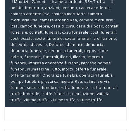
Maurizio Zanoni
camera ardente
,
RSA
,
Truffa
ambito funerario
,
anziani
,
anziano
,
camera ardente
,
camera ardente Rsa
,
camera mortuaria
,
camera
mortuaria Rsa
,
camere ardenti Rsa
,
camere mortuarie
Rsa
,
campo funebre
,
casa di cura
,
casa di riposo
,
contatti
funerale
,
contatti funerali
,
costi funerale
,
costi funerali
,
costi occulti
,
costo funerale
,
costo funerali
,
cremazione
,
deceduto
,
decesso
,
Defunto
,
denunce
,
denuncia
,
denuncia funerale
,
denuncia funerali
,
deposizione
salma
,
funerale
,
funerali
,
illeciti
,
illecito
,
impresa
funebre
,
impresa onoranze funebri
,
impresa pompe
funebri
,
inumazione
,
lutto
,
morto
,
offerte funerale
,
offerte funerali
,
Onoranze funebri
,
operatori funebri
,
pompe funebri
,
prezzi calmierati
,
Rsa
,
salma
,
servizi
funebri
,
settore funebre
,
truffa funerale
,
truffa funerali
,
truffe funerale
,
truffe funerali
,
tumulazione
,
vittima
truffa
,
vittima truffe
,
vittime truffa
,
vittime truffe