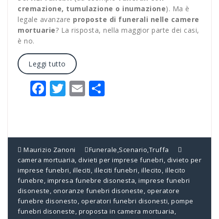
cremazione, tumulazione o inumazione
). Ma è
legale avanzare
proposte di funerali nelle camere
mortuarie
? La risposta, nella maggior parte dei casi,
è no.
Leggi tutto
Facebook
Twitter
Email
Condividi
Maurizio Zanoni
Funerale
,
Scenario
,
Truffa
camera mortuaria
,
divieti per imprese funebri
,
divieto per
imprese funebri
,
illeciti
,
illeciti funebri
,
illecito
,
illecito
funebre
,
impresa funebre disonesta
,
imprese funebri
disoneste
,
onoranze funebri disoneste
,
operatore
funebre disonesto
,
operatori funebri disonesti
,
pompe
funebri disoneste
,
proposta in camera mortuaria
,