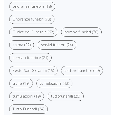
onoranza funebre
(18)
Onoranze funebri
(73)
Outlet del Funerale
(62)
pompe funebri
(70)
salma
(32)
servizi funebri
(24)
servizio funebre
(21)
Sesto San Giovanni
(19)
settore funebre
(20)
truffa
(19)
tumulazione
(43)
tumulazioni
(19)
tuttofunerali
(25)
Tutto Funerali
(24)