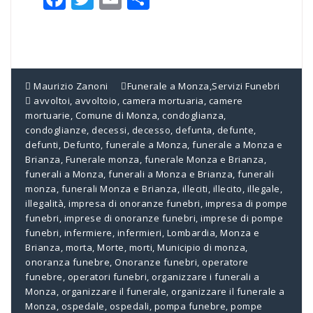
Maurizio Zanoni
Funerale a Monza
,
Servizi Funebri
avvoltoi
,
avvoltoio
,
camera mortuaria
,
camere
mortuarie
,
Comune di Monza
,
condoglianza
,
condoglianze
,
decessi
,
decesso
,
defunta
,
defunte
,
defunti
,
Defunto
,
funerale a Monza
,
funerale a Monza e
Brianza
,
Funerale monza
,
funerale Monza e Brianza
,
funerali a Monza
,
funerali a Monza e Brianza
,
funerali
monza
,
funerali Monza e Brianza
,
illeciti
,
illecito
,
illegale
,
illegalità
,
impresa di onoranze funebri
,
impresa di pompe
funebri
,
imprese di onoranze funebri
,
imprese di pompe
funebri
,
infermiere
,
infermieri
,
Lombardia
,
Monza e
Brianza
,
morta
,
Morte
,
morti
,
Municipio di monza
,
onoranza funebre
,
Onoranze funebri
,
operatore
funebre
,
operatori funebri
,
organizzare i funerali a
Monza
,
organizzare il funerale
,
organizzare il funerale a
Monza
,
ospedale
,
ospedali
,
pompa funebre
,
pompe