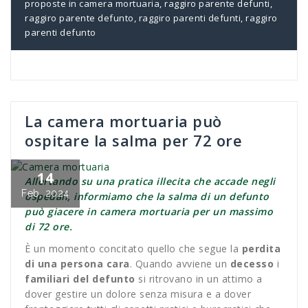
proposte in camera mortuaria
,
raggiro parente defunti
,
raggiro parente defunto
,
raggiro parenti defunti
,
raggiro
parenti defunto
La camera mortuaria può
ospitare la salma per 72 ore
14
Allertando su una pratica illecita che accade negli
Feb, 2024
ospedali, informiamo che la salma di un defunto
può giacere in camera mortuaria per un massimo
di 72 ore.
È un momento concitato quello che segue la
perdita
di una persona cara
. Quando avviene un
decesso
i
familiari del defunto
si ritrovano in un attimo a
dover gestire un dolore senza misura e a dover