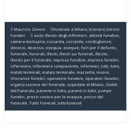
Maurizio Zanoni
Funerale a Milano
,
Scenario
,
Servizi
Funebri
aiuto illecito degli infermieri
,
attività funebre
,
camera mortuaria
,
coccarda
,
coccarde
,
condoglianze
,
decessi
,
decesso
,
esequia
,
esequie
,
fiori per il defunto
,
funerale
,
funerali
,
illeciti
,
illeciti sui funerali
,
illecito
,
illecito per il funerale
,
impresa funebre
,
imprese funebri
,
infermiere
,
infermiere compiacente
,
infermieri
,
lutti
,
lutto
,
malati terminali
,
malato terminale
,
mazzetta
,
muore
,
Onoranze funebri
,
operatore funebre
,
operatori funebri
,
organizzazione del funerale
,
ospedale di Milano
,
Outlet
del Funerale
,
parente in lutto
,
parenti in lutto
,
pompe
funebri
,
prezzi costosi per le esequie
,
prezzi del
funerale
,
Tutto Funerali
,
tuttofunerali