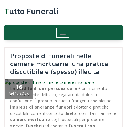
Salta
al
Tutto Funerali
contenuto
Attiva/disattiva
navigazione
Proposte di funerali nelle
camere mortuarie: una pratica
discutibile e (spesso) illecita
16
La
perdita di una persona cara
è un momento
Gen, 2025
estremamente delicato, segnato da dolore e
confusione. È proprio in questi frangenti che alcune
imprese di onoranze funebri
adottano pratiche
discutibili, come il contatto diretto con i familiari nelle
camere mortuarie
degli ospedali per proporre
servizi funebri
(ad esempio
funerali con