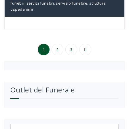
funebri
,
servizi funebri
,
servizio funebre
,
strutture
ospedaliere
Paginazione
1
2
3
degli
articoli
Outlet del Funerale
Ricerca