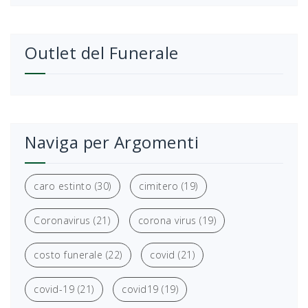
Outlet del Funerale
Naviga per Argomenti
caro estinto
(30)
cimitero
(19)
Coronavirus
(21)
corona virus
(19)
costo funerale
(22)
covid
(21)
covid-19
(21)
covid19
(19)