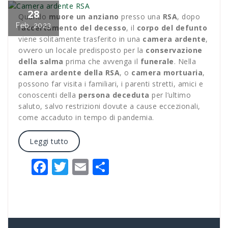
28
Quando
muore un anziano
presso una
RSA
, dopo
Feb, 2023
l’
accertamento del decesso
, il
corpo del defunto
viene solitamente trasferito in una
camera ardente
,
ovvero un locale predisposto per la
conservazione
della salma
prima che avvenga il
funerale
. Nella
camera ardente della RSA
, o
camera mortuaria
,
possono far visita i familiari, i parenti stretti, amici e
conoscenti della
persona deceduta
per l’ultimo
saluto, salvo restrizioni dovute a cause eccezionali,
come accaduto in tempo di pandemia.
Leggi tutto
Facebook
Twitter
Email
Condividi