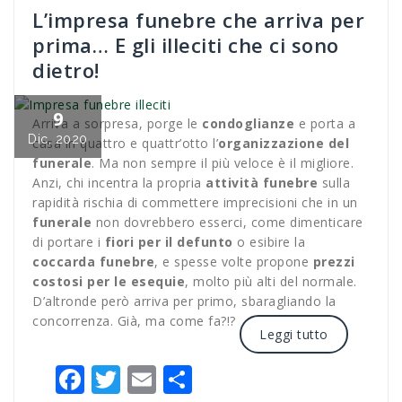
L’impresa funebre che arriva per
prima… E gli illeciti che ci sono
dietro!
9
Arriva a sorpresa, porge le
condoglianze
e porta a
Dic, 2020
casa in quattro e quattr’otto l’
organizzazione del
funerale
. Ma non sempre il più veloce è il migliore.
Anzi, chi incentra la propria
attività funebre
sulla
rapidità rischia di commettere imprecisioni che in un
funerale
non dovrebbero esserci, come dimenticare
di portare i
fiori per il defunto
o esibire la
coccarda funebre
, e spesse volte propone
prezzi
costosi per le esequie
, molto più alti del normale.
D’altronde però arriva per primo, sbaragliando la
concorrenza. Già, ma come fa?!?
Leggi tutto
Facebook
Twitter
Email
Condividi