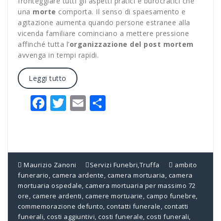
fronteggiare tutti gli aspetti pratici e burocratici che
una
morte
comporta. Il senso di spaesamento e
agitazione aumenta quando persone estranee alla
vicenda familiare cominciano a mettere pressione
affinché tutta l’
organizzazione del post mortem
avvenga in tempi rapidi.
Leggi tutto
Facebook
Twitter
Email
Condividi
Maurizio Zanoni
Servizi Funebri
,
Truffa
ambito
funerario
,
camera ardente
,
camera mortuaria
,
camera
mortuaria ospedale
,
camera mortuaria per massimo 72
ore
,
camere ardenti
,
camere mortuarie
,
campo funebre
,
commemorazione defunto
,
contatti funerale
,
contatti
funerali
,
costi aggiuntivi
,
costi funerale
,
costi funerali
,