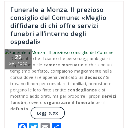
Funerale a Monza. Il prezioso
consiglio del Comune: «Meglio
diffidare di chi offre servizi
funebri all’interno degli
ospedali»
22
Da quant’è che diciamo che personaggi ambigui si
Set, 2020
appostano nelle
camere mortuarie
o che, con un
tempismo perfetto, compaiono magicamente nella
corsia dove si è appena verificato un
decesso
? Si
trovano lì non per consolare i familiari, nonostante
porgano le loro finte sentite
condoglianze
e si
mostrino addolorati, ma per proporre i propri
servizi
funebri
, ovvero
organizzare il
funerale
per il
defunto
.
Leggi tutto
Facebook
Twitter
Email
Condividi