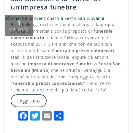
un’impresa funebre
1
Farsi belli agli occhi dei clienti e allargare la propria
Ott, 2020
offerta commerciale con la proposta di
funerale
convenzionato
, quando l’ultima convenzione è
scaduta nel 2017. È tre anni che non c’è più alcun
accordo per fissare
funerali a prezzi calmierati
,
stabiliti dall’istituzione locale, eppure c’è ancora
qualche
impresa di onoranze funebri a Sesto San
Giovanni
(
Milano
) che ne sfrutta i vantaggi. Già
perché sul suo sito internet campeggia la scritta
“
Funerali a prezzi convenzionati
” che di certo
richiama l’attenzione dei più. Ma è tutta “fuffa”.
Leggi tutto
Facebook
Twitter
Email
Condividi