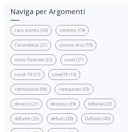
Naviga per Argomenti
caro estinto
(30)
cimitero
(19)
Coronavirus
(21)
corona virus
(19)
costo funerale
(22)
covid
(21)
covid-19
(21)
covid19
(19)
cremazione
(58)
cremazioni
(33)
decessi
(21)
decesso
(39)
defunta
(23)
defunte
(23)
defunti
(30)
Defunto
(40)