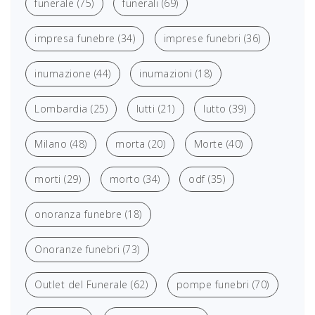
funerale
(75)
funerali
(69)
impresa funebre
(34)
imprese funebri
(36)
inumazione
(44)
inumazioni
(18)
Lombardia
(25)
lutti
(21)
lutto
(39)
Milano
(48)
morta
(20)
Morte
(40)
morti
(29)
morto
(34)
odf
(35)
onoranza funebre
(18)
Onoranze funebri
(73)
Outlet del Funerale
(62)
pompe funebri
(70)