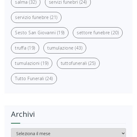
salma
(32)
servizi funebri
(24)
servizio funebre
(21)
Sesto San Giovanni
(19)
settore funebre
(20)
truffa
(19)
tumulazione
(43)
tumulazioni
(19)
tuttofunerali
(25)
Tutto Funerali
(24)
Archivi
Archivi