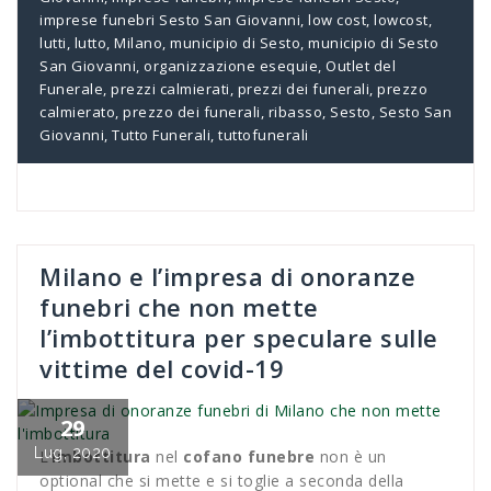
imprese funebri Sesto San Giovanni
,
low cost
,
lowcost
,
lutti
,
lutto
,
Milano
,
municipio di Sesto
,
municipio di Sesto
San Giovanni
,
organizzazione esequie
,
Outlet del
Funerale
,
prezzi calmierati
,
prezzi dei funerali
,
prezzo
calmierato
,
prezzo dei funerali
,
ribasso
,
Sesto
,
Sesto San
Giovanni
,
Tutto Funerali
,
tuttofunerali
Milano e l’impresa di onoranze
funebri che non mette
l’imbottitura per speculare sulle
vittime del covid-19
29
Lug, 2020
L’
imbottitura
nel
cofano funebre
non è un
optional che si mette e si toglie a seconda della