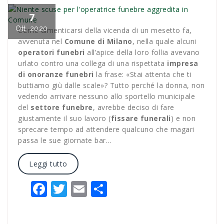
7
Ott, 2020
Come dimenticarsi della vicenda di un mesetto fa,
avvenuta nel
Comune di Milano
, nella quale alcuni
operatori funebri
all’apice della loro follia avevano
urlato contro una collega di una rispettata
impresa
di onoranze funebri
la frase: «Stai attenta che ti
buttiamo giù dalle scale»? Tutto perché la donna, non
vedendo arrivare nessuno allo sportello municipale
del
settore funebre
, avrebbe deciso di fare
giustamente il suo lavoro (
fissare funerali
) e non
sprecare tempo ad attendere qualcuno che magari
passa le sue giornate bar…
Leggi tutto
Facebook
Twitter
Email
Condividi