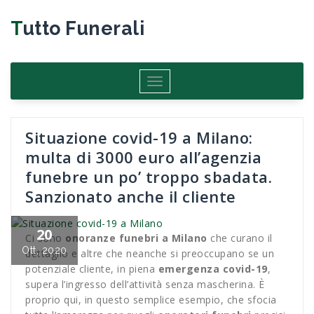
Salta
al
Tutto Funerali
contenuto
Attiva/disattiva
navigazione
Situazione covid-19 a Milano:
multa di 3000 euro all’agenzia
funebre un po’ troppo sbadata.
Sanzionato anche il cliente
20
Ci sono
onoranze funebri a Milano
che curano il
Ott, 2020
dettaglio e altre che neanche si preoccupano se un
potenziale cliente, in piena
emergenza covid-19
,
supera l’ingresso dell’attività senza mascherina. È
proprio qui, in questo semplice esempio, che sfocia