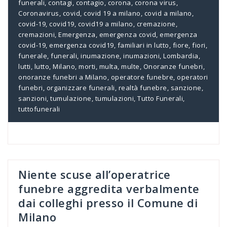
funerali
,
contagi
,
contagio
,
corona
,
corona virus
,
Coronavirus
,
covid
,
covid 19 a milano
,
covid a milano
,
covid-19
,
covid19
,
covid19 a milano
,
cremazione
,
cremazioni
,
Emergenza
,
emergenza covid
,
emergenza
covid-19
,
emergenza covid19
,
familiari in lutto
,
fiore
,
fiori
,
funerale
,
funerali
,
inumazione
,
inumazioni
,
Lombardia
,
lutti
,
lutto
,
Milano
,
morti
,
multa
,
multe
,
Onoranze funebri
,
onoranze funebri a Milano
,
operatore funebre
,
operatori
funebri
,
organizzare funerali
,
realtà funebre
,
sanzione
,
sanzioni
,
tumulazione
,
tumulazioni
,
Tutto Funerali
,
tuttofunerali
Niente scuse all’operatrice
funebre aggredita verbalmente
dai colleghi presso il Comune di
Milano