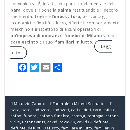
convenienza. È, infatti, una parte fondamentale della
bara
, dove si ripone la
salma
restituendole il decoro
che merita. Togliere l’
imbottitura
, per vantaggi
economici e finalità di lucro, riflette il comportamento
meschino e irrispettoso di alcuni operatori di
un’impresa di onoranze funebri di Milano
verso il
caro estinto
e i suoi
familiari in lutto
.
Leggi
tutto
Facebook
Twitter
Email
Condividi
Maurizio Zanoni
Funerale a Milano
,
Scenario
bara
,
bare
,
cadavere
,
cadaveri
,
cari estinti
,
caro estinto
,
cofani funebri
,
cofano funebre
,
contagi
,
contagio
,
corona
virus
,
Coronavirus
,
covid
,
covid-19
,
covid19
,
defunta
,
defunte
,
defunti
,
Defunto
,
familiare in lutto
,
familiari in