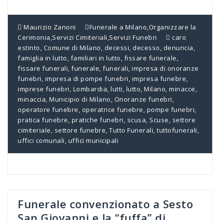
Maurizio Zanoni
Funerale a Milano
,
Organizzare la
Cerimonia
,
Servizi Cimiteriali
,
Servizi Funebri
caro
estinto
,
Comune di Milano
,
decessi
,
decesso
,
denuncia
,
famiglia in lutto
,
familiari in lutto
,
fissare funerale
,
fissare funerali
,
funerale
,
funerali
,
impresa di onoranze
funebri
,
impresa di pompe funebri
,
impresa funebre
,
imprese funebri
,
Lombardia
,
lutti
,
lutto
,
Milano
,
minacce
,
minaccia
,
Municipio di Milano
,
Onoranze funebri
,
operatore funebre
,
operatrice funebre
,
pompe funebri
,
pratica funebre
,
pratiche funebri
,
scusa
,
Scuse
,
settore
cimiteriale
,
settore funebre
,
Tutto Funerali
,
tuttofunerali
,
uffici comunali
,
uffici municipali
Funerale convenzionato a Sesto
San Giovanni e la “fuffa” di