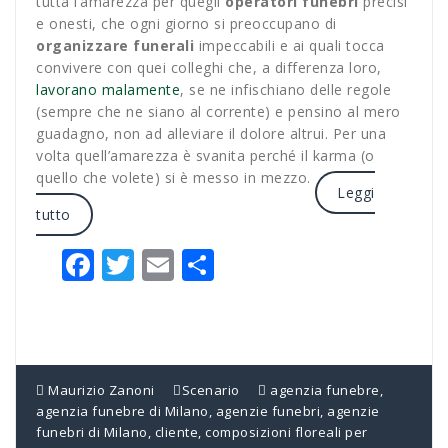
tutta l’amarezza per quegli
operatori funebri
precisi
e onesti, che ogni giorno si preoccupano di
organizzare funerali
impeccabili e ai quali tocca
convivere con quei colleghi che, a differenza loro,
lavorano malamente
, se ne infischiano delle regole
(sempre che ne siano al corrente) e pensino al mero
guadagno, non ad alleviare il dolore altrui. Per una
volta quell’amarezza è svanita perché il karma (o
quello che volete) si è messo in mezzo.
Leggi
tutto
Facebook
Twitter
Email
Condividi
Maurizio Zanoni
Scenario
agenzia funebre
,
agenzia funebre di Milano
,
agenzie funebri
,
agenzie
funebri di Milano
,
cliente
,
composizioni floreali per