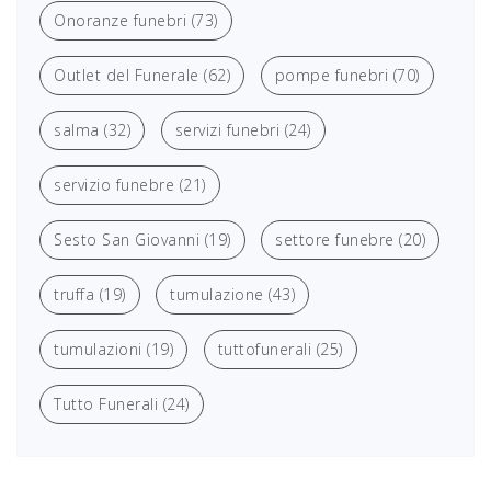
Onoranze funebri
(73)
Outlet del Funerale
(62)
pompe funebri
(70)
salma
(32)
servizi funebri
(24)
servizio funebre
(21)
Sesto San Giovanni
(19)
settore funebre
(20)
truffa
(19)
tumulazione
(43)
tumulazioni
(19)
tuttofunerali
(25)
Tutto Funerali
(24)