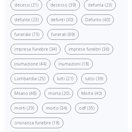
decessi
(21)
decesso
(39)
defunta
(23)
defunte
(23)
defunti
(30)
Defunto
(40)
funerale
(75)
funerali
(69)
impresa funebre
(34)
imprese funebri
(36)
inumazione
(44)
inumazioni
(18)
Lombardia
(25)
lutti
(21)
lutto
(39)
Milano
(48)
morta
(20)
Morte
(40)
morti
(29)
morto
(34)
odf
(35)
onoranza funebre
(18)