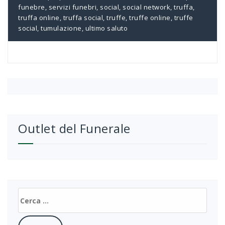
funebre
,
servizi funebri
,
social
,
social network
,
truffa
,
truffa online
,
truffa social
,
truffe
,
truffe online
,
truffe
social
,
tumulazione
,
ultimo saluto
Outlet del Funerale
Ricerca
per: