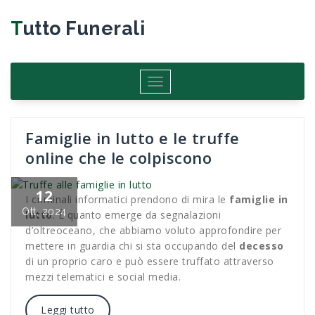
Salta
al
Tutto Funerali
contenuto
Attiva/disattiva
navigazione
Famiglie in lutto e le truffe
online che le colpiscono
12
I criminali informatici prendono di mira le
famiglie in
Ott, 2024
lutto
. È quanto emerge da segnalazioni
d’oltreoceano, che abbiamo voluto approfondire per
mettere in guardia chi si sta occupando del
decesso
di un proprio caro e può essere truffato attraverso
mezzi telematici e social media.
Leggi tutto