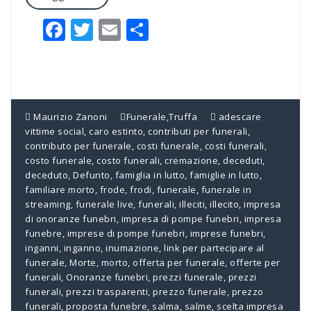
Facebook
Twitter
Email
Condividi
Maurizio Zanoni
Funerale
,
Truffa
adescare
vittime social
,
caro estinto
,
contributi per funerali
,
contributo per funerale
,
costi funerale
,
costi funerali
,
costo funerale
,
costo funerali
,
cremazione
,
deceduti
,
deceduto
,
Defunto
,
famiglia in lutto
,
famiglie in lutto
,
familiare morto
,
frode
,
frodi
,
funerale
,
funerale in
streaming
,
funerale live
,
funerali
,
illeciti
,
illecito
,
impresa
di onoranze funebri
,
impresa di pompe funebri
,
impresa
funebre
,
imprese di pompe funebri
,
imprese funebri
,
inganni
,
inganno
,
inumazione
,
link per partecipare al
funerale
,
Morte
,
morto
,
offerta per funerale
,
offerte per
funerali
,
Onoranze funebri
,
prezzi funerale
,
prezzi
funerali
,
prezzi trasparenti
,
prezzo funerale
,
prezzo
funerali
,
proposta funebre
,
salma
,
salme
,
scelta impresa