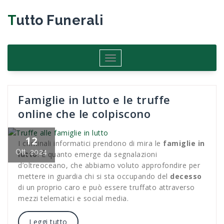
Salta
al
Tutto Funerali
contenuto
Attiva/disattiva
navigazione
Famiglie in lutto e le truffe
online che le colpiscono
12
I criminali informatici prendono di mira le
famiglie in
Ott, 2024
lutto
. È quanto emerge da segnalazioni
d’oltreoceano, che abbiamo voluto approfondire per
mettere in guardia chi si sta occupando del
decesso
di un proprio caro e può essere truffato attraverso
mezzi telematici e social media.
Leggi tutto