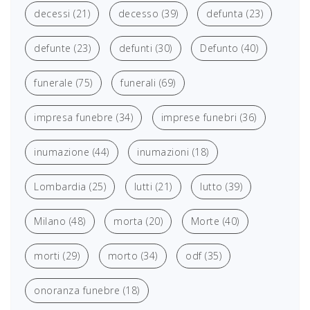
decessi
(21)
decesso
(39)
defunta
(23)
defunte
(23)
defunti
(30)
Defunto
(40)
funerale
(75)
funerali
(69)
impresa funebre
(34)
imprese funebri
(36)
inumazione
(44)
inumazioni
(18)
Lombardia
(25)
lutti
(21)
lutto
(39)
Milano
(48)
morta
(20)
Morte
(40)
morti
(29)
morto
(34)
odf
(35)
onoranza funebre
(18)