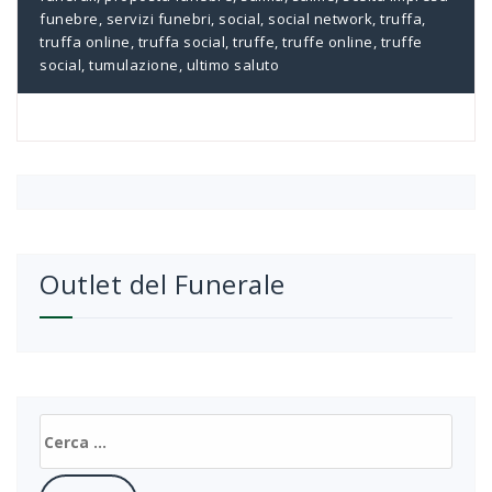
funebre
,
servizi funebri
,
social
,
social network
,
truffa
,
truffa online
,
truffa social
,
truffe
,
truffe online
,
truffe
social
,
tumulazione
,
ultimo saluto
Outlet del Funerale
Ricerca
per: