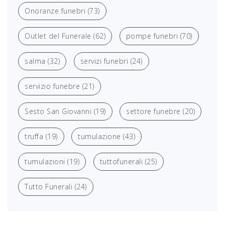
Onoranze funebri
(73)
Outlet del Funerale
(62)
pompe funebri
(70)
salma
(32)
servizi funebri
(24)
servizio funebre
(21)
Sesto San Giovanni
(19)
settore funebre
(20)
truffa
(19)
tumulazione
(43)
tumulazioni
(19)
tuttofunerali
(25)
Tutto Funerali
(24)