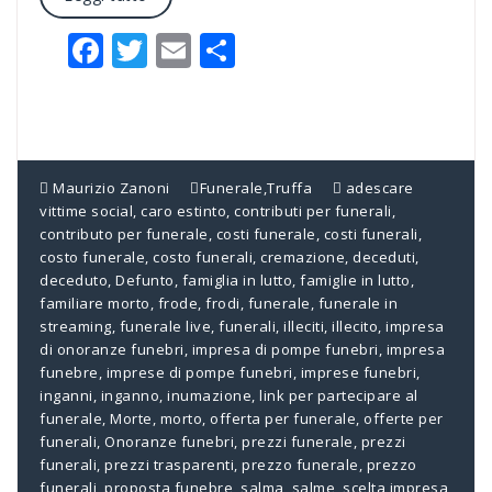
Facebook
Twitter
Email
Condividi
Maurizio Zanoni
Funerale
,
Truffa
adescare
vittime social
,
caro estinto
,
contributi per funerali
,
contributo per funerale
,
costi funerale
,
costi funerali
,
costo funerale
,
costo funerali
,
cremazione
,
deceduti
,
deceduto
,
Defunto
,
famiglia in lutto
,
famiglie in lutto
,
familiare morto
,
frode
,
frodi
,
funerale
,
funerale in
streaming
,
funerale live
,
funerali
,
illeciti
,
illecito
,
impresa
di onoranze funebri
,
impresa di pompe funebri
,
impresa
funebre
,
imprese di pompe funebri
,
imprese funebri
,
inganni
,
inganno
,
inumazione
,
link per partecipare al
funerale
,
Morte
,
morto
,
offerta per funerale
,
offerte per
funerali
,
Onoranze funebri
,
prezzi funerale
,
prezzi
funerali
,
prezzi trasparenti
,
prezzo funerale
,
prezzo
funerali
,
proposta funebre
,
salma
,
salme
,
scelta impresa